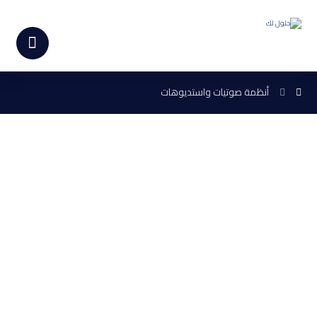
أنظمة صوتيات واستديوهات
أنظمة وأجهزة
الصوتيات
نحن نقوم باعداد افضل أنظمة
واجهزة الصوتيات لك بما يناسبك
وبافضل سعر بالوطن العربي