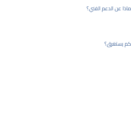
ماذا عن الدعم الفني؟
نحن نقدم لك دعم فني كامل لمدة سنة كاملة يمكننا فيها حل
جميع المشاكل التي تواجهك
كم يستغرق؟
نحن نتابع معك تفاصيل الموقع الذي تريده ثم نضع خطة متكاملة
بالوقت الذي ستغرقه العمل عليه ونعطيك موعد للإستلام.
من أعمالنا
تواصل معنا لنفهم احتياجك وننطلق للتنفيذ
يتم تحديد السعر المناسب